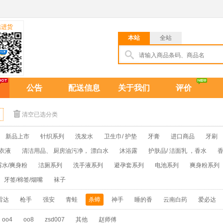
信进货
本站
全站
公告
配送信息
关于我们
评价
清空已选分类
新品上市
针织系列
洗发水
卫生巾/ 护垫
牙膏
进口商品
牙刷
衣液
清洁用品、 厨房油污净， 漂白水
沐浴露
护肤品/ 洁面乳 ，香水
香
露水/爽身粉
洁厕系列
洗手液系列
避孕套系列
电池系列
爽身粉系列
牙签/棉签/烟嘴
袜子
雷达
枪手
强安
青蛙
杀蟑
神手
睡的香
云南白药
爱必达
oo4
oo8
zsd007
其他
赵师傅