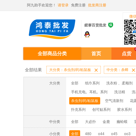
阿九助手欢迎您！
请登录
免费注册
批发商注册
微

鋐泰百货批发
全部商品分类
首页
点货
全部结果
大分类：杀虫剂/药/粘鼠板

中分类：杀蟑

大分类
全部
纸巾系列
洗衣粉 、柔顺剂
手机充电。耳机。系列
洗洁精
洗
杀虫剂/药/粘鼠板
空气清新剂
花
扑克系列
创可贴系列
胶水系列
中分类
全部
大必扑
金鹿
癞蛤蟆
小分类
全部
480
o44
o45
oo3