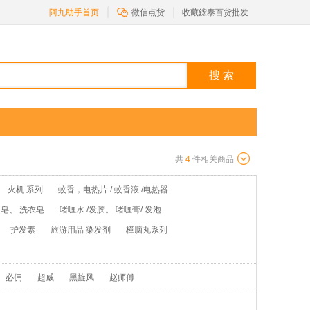

阿九助手首页
微信点货
收藏鋐泰百货批发
搜 索
共
4
件相关商品
火机 系列
蚊香，电热片 / 蚊香液 /电热器
皂、 洗衣皂
啫喱水 /发胶。 啫喱膏/ 发泡
护发素
旅游用品 染发剂
樟脑丸系列
必佣
超威
黑旋风
赵师傅