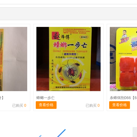
针】
蟑螂一步亡
杀蟑饵剂066【
查看价格
查看价格
已购买
0
已购买
0