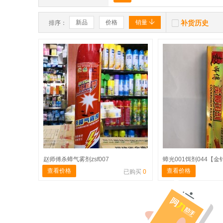


新品
价格
销量
补货历史
排序：
赵师傅杀蟑气雾剂zsf007
蟑光001饵剂044【金
查看价格
查看价格
已购买
0