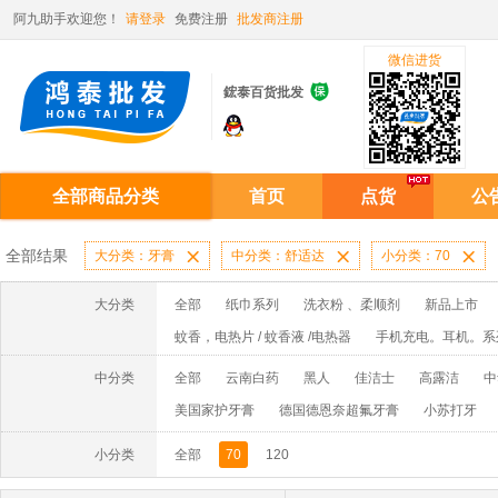
阿九助手欢迎您！
请登录
免费注册
批发商注册
微信进货

鋐泰百货批发
全部商品分类
首页
点货
公
全部结果
大分类：牙膏

中分类：舒适达

小分类：70

大分类
全部
纸巾系列
洗衣粉 、柔顺剂
新品上市
蚊香，电热片 / 蚊香液 /电热器
手机充电。耳机。系
护肤品/ 洁面乳 ，香水
香皂、 洗衣皂
啫喱水 /
中分类
全部
云南白药
黑人
佳洁士
高露洁
中
洗手液系列
避孕套系列
电池系列
爽身粉系
美国家护牙膏
德国德恩奈超氟牙膏
小苏打牙
胶水系列
牙签/棉签/烟嘴
袜子
小分类
全部
70
120