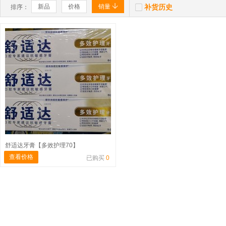


新品
价格
销量
补货历史
排序：
舒适达牙膏【多效护理70】
查看价格
已购买
0