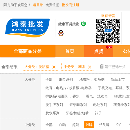
阿九助手欢迎您！
请登录
免费注册
批发商注册
微信进货

鋐泰百货批发
全部商品分类
首页
点货
公
全部结果
大分类：洗洁精

中分类：雕牌

清空已选分类
大分类
全部
纸巾系列
洗衣粉 、柔顺剂
新品上市
蚊香，电热片 / 蚊香液 /电热器
手机充电。耳机。系
护肤品/ 洁面乳 ，香水
香皂、 洗衣皂
啫喱水 /
洗手液系列
避孕套系列
电池系列
爽身粉系
胶水系列
牙签/棉签/烟嘴
袜子
中分类
全部
白猫
超能
雕牌
斧头牌
立白