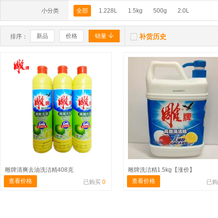
小分类
全部
1.228L
1.5kg
500g
2.0L


新品
价格
销量
补货历史
排序：
雕牌清爽去油洗洁精408克
雕牌洗洁精1.5kg【涨价】
查看价格
查看价格
已购买
0
已