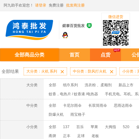
阿九助手欢迎您！
请登录
免费注册
批发商注册
微信进货

鋐泰百货批发
全部商品分类
首页
点货
公
全部结果
大分类：火机 系列

中分类：防风打火机

小分类：
大分类
全部
纸巾系列
洗衣粉 、柔顺剂
新品上市
蚊香，电热片 / 蚊香液 /电热器
手机充电。耳机。系
护肤品/ 洁面乳 ，香水
香皂、 洗衣皂
啫喱水 /
中分类
全部
卡尼尔雨伞
长双筒雨伞
思雨达雨伞
洗手液系列
避孕套系列
电池系列
爽身粉系
防爆火机
雨宝格子
胶水系列
牙签/棉签/烟嘴
袜子
小分类
全部
137
百乐
苹果
大拇指
520
金
甬牌
正丰
足球
老板