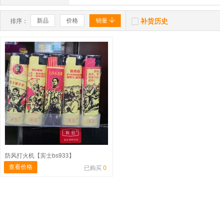


新品
价格
销量
补货历史
排序：
防风打火机【宾士bs933】
查看价格
已购买
0